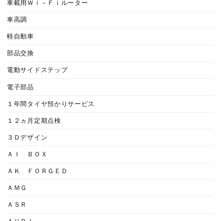
車載用Ｗｉ－Ｆｉルーター
車高調
軽自動車
部品交換
電動サイドステップ
電子部品
１年間タイヤ預かりサービス
１２ヵ月定期点検
３Ｄデザイン
ＡＩ ＢＯＸ
ＡＫ ＦＯＲＧＥＤ
ＡＭＧ
ＡＳＲ