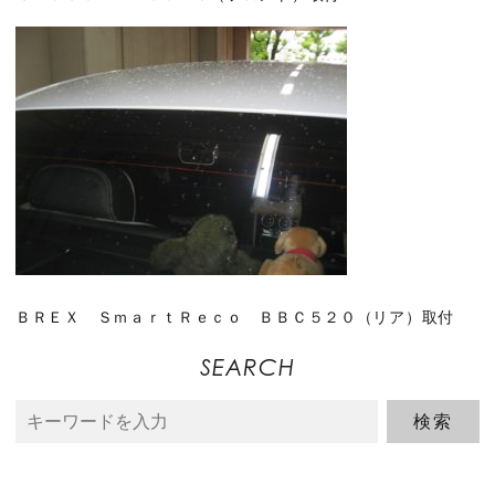
ＢＲＥＸ ＳｍａｒｔＲｅｃｏ ＢＢＣ５２０（リア）取付
SEARCH