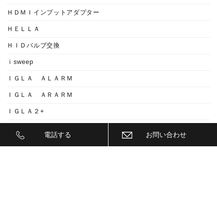
ＨＤＭＩインプットアダプター
ＨＥＬＬＡ
ＨＩＤバルブ交換
ｉsweep
ＩＧＬＡ ＡＬＡＲＭ
ＩＧＬＡ ＡＲＡＲＭ
ＩＧＬＡ２+
ＩＩＤ
電話する
お問い合わせ
ＩＮＮＯ
ｉｓｗｅｅｐ(IS1500)
ＪＥＥＰ
ＫＥＹＬＥＳＳ ＢＬＯＣＫ
ＫＷ