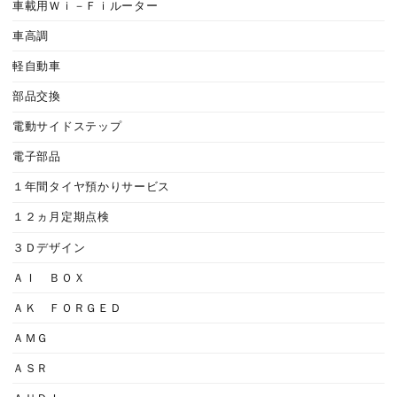
車載用Ｗｉ－Ｆｉルーター
車高調
軽自動車
部品交換
電動サイドステップ
電子部品
１年間タイヤ預かりサービス
１２ヵ月定期点検
３Ｄデザイン
ＡＩ ＢＯＸ
ＡＫ ＦＯＲＧＥＤ
ＡＭＧ
ＡＳＲ