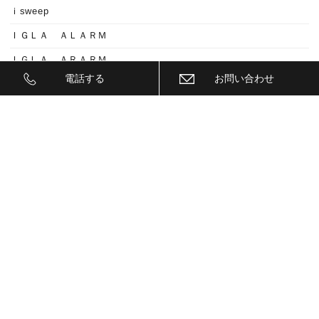
ｉsweep
ＩＧＬＡ ＡＬＡＲＭ
ＩＧＬＡ ＡＲＡＲＭ
電話する
お問い合わせ
ＩＧＬＡ２+
ＩＩＤ
ＩＮＮＯ
ｉｓｗｅｅｐ(IS1500)
ＪＥＥＰ
ＫＥＹＬＥＳＳ ＢＬＯＣＫ
ＫＷ
ＬＥＤ
ＬＥＤ ヘットライトバルブ
ＬＥＤヘットライトバルブ交換