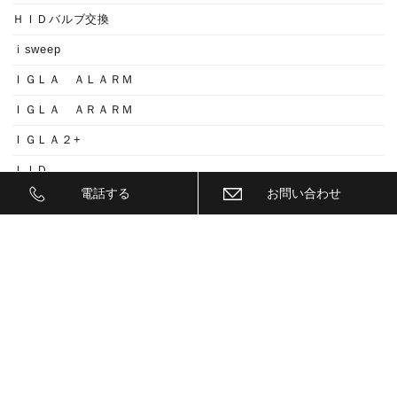
ＨＩＤバルブ交換
ｉsweep
ＩＧＬＡ ＡＬＡＲＭ
ＩＧＬＡ ＡＲＡＲＭ
ＩＧＬＡ２+
ＩＩＤ
電話する
お問い合わせ
ＩＮＮＯ
ｉｓｗｅｅｐ(IS1500)
ＪＥＥＰ
ＫＥＹＬＥＳＳ ＢＬＯＣＫ
ＫＷ
ＬＥＤ
ＬＥＤ ヘットライトバルブ